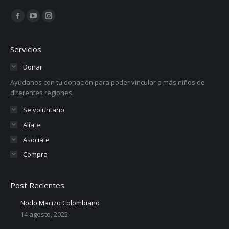
Encuéntranos en:
Facebook
YouTube
Instagram
page
page
page
opens
opens
opens
Servicios
in
in
in
Donar
new
new
new
Ayúdanos con tu donación para poder vincular a más niños de
window
window
window
diferentes regiones.
Se voluntario
Alíate
Asociate
Compra
Post Recientes
Nodo Macizo Colombiano
14 agosto, 2025