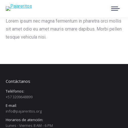
Buscar:
Lorem ipsum nec magna fermentum in pharetra orci mollis
sit amet odio eu amet mauris ornare dapibus. Morbi pellen
tesque vehicula nisi.
Contáctanos
Teléfonos:
+57 3209648899
E-mail:
info@pajareritos.org
Horarios de atención:
Lunes - Viernes 8 AM - 6 PM