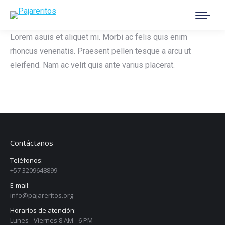
Buscar:
Lorem asuis et aliquet mi. Morbi ac felis quis enim
rhoncus venenatis. Praesent pellen tesque a arcu ut
eleifend. Nam ac velit quis ante varius placerat.
Contáctanos
Teléfonos:
+57 3209648899
E-mail:
info@pajareritos.org
Horarios de atención:
Lunes - Viernes 8 AM - 6 PM