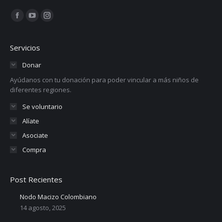
Encuéntranos en:
Facebook
YouTube
Instagram
page
page
page
opens
opens
opens
Servicios
in
in
in
Donar
new
new
new
Ayúdanos con tu donación para poder vincular a más niños de
window
window
window
diferentes regiones.
Se voluntario
Alíate
Asociate
Compra
Post Recientes
Nodo Macizo Colombiano
14 agosto, 2025