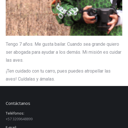
Tengo 7 años. Me gusta bailar. Cuando sea grande quiero
ser abogada para ayudar a los demás. Mi misión es cuidar
las aves.
¡Ten cuidado con tu carro, pues puedes atropellar las
aves! Cuídalas y ámalas.
Contáctanos
Teléfonos:
+57 3209648899
E-mail: