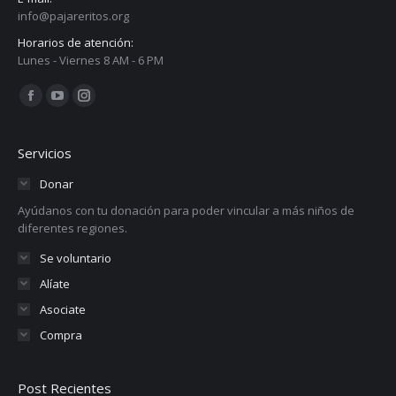
info@pajareritos.org
Horarios de atención:
Lunes - Viernes 8 AM - 6 PM
Encuéntranos en:
Facebook
YouTube
Instagram
page
page
page
opens
opens
opens
Servicios
in
in
in
Donar
new
new
new
Ayúdanos con tu donación para poder vincular a más niños de
window
window
window
diferentes regiones.
Se voluntario
Alíate
Asociate
Compra
Post Recientes