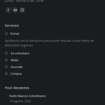
Lunes - Viernes 8 AM - 6 PM
Encuéntranos en:
Facebook
YouTube
Instagram
page
page
page
opens
opens
opens
Servicios
in
in
in
Donar
new
new
new
Ayúdanos con tu donación para poder vincular a más niños de
window
window
window
diferentes regiones.
Se voluntario
Alíate
Asociate
Compra
Post Recientes
Nodo Macizo Colombiano
14 agosto, 2025