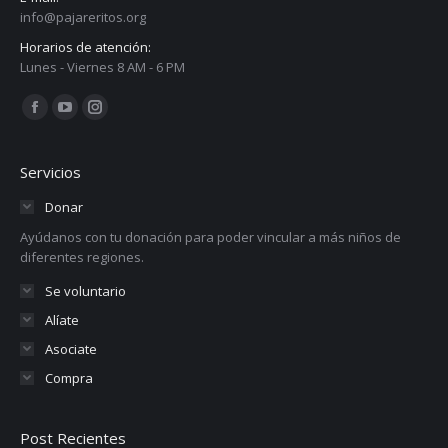
info@pajareritos.org
Horarios de atención:
Lunes - Viernes 8 AM - 6 PM
Encuéntranos en:
Facebook
YouTube
Instagram
page
page
page
opens
opens
opens
Servicios
in
in
in
Donar
new
new
new
Ayúdanos con tu donación para poder vincular a más niños de
window
window
window
diferentes regiones.
Se voluntario
Alíate
Asociate
Compra
Post Recientes