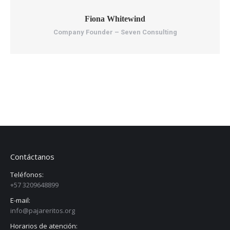
Fiona Whitewind
Company Founder – Seven Consulting
Contáctanos
Teléfonos:
+57 3209648899
E-mail:
info@pajareritos.org
Horarios de atención: