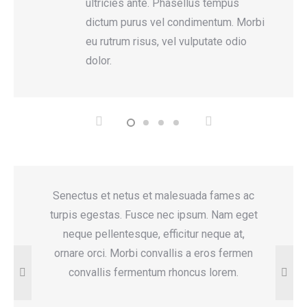
d
ultricies ante. Phasellus tempus
r
dictum purus vel condimentum. Morbi
eu rutrum risus, vel vulputate odio
dolor.
es ac
Senectus et netus et malesuada fames ac
G
m eget
turpis egestas. Fusce nec ipsum. Nam eget
sene
at,
neque pellentesque, efficitur neque at,
turp
ermen
ornare orci. Morbi convallis a eros fermen
neque
eget
convallis fermentum rhoncus lorem.
ferme