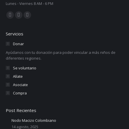
Lunes - Viernes 8 AM - 6 PM
Encuéntranos en:
Facebook
YouTube
Instagram
page
page
page
opens
opens
opens
Servicios
in
in
in
Donar
new
new
new
Ayúdanos con tu donación para poder vincular a más niños de
window
window
window
diferentes regiones.
Se voluntario
Alíate
Asociate
Compra
Post Recientes
Nodo Macizo Colombiano
14 agosto, 2025