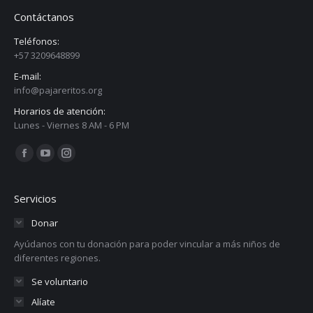
Contáctanos
Teléfonos:
+57 3209648899
E-mail:
info@pajareritos.org
Horarios de atención:
Lunes - Viernes 8 AM - 6 PM
Encuéntranos en:
Facebook
YouTube
Instagram
page
page
page
opens
opens
opens
Servicios
in
in
in
Donar
new
new
new
Ayúdanos con tu donación para poder vincular a más niños de
window
window
window
diferentes regiones.
Se voluntario
Alíate