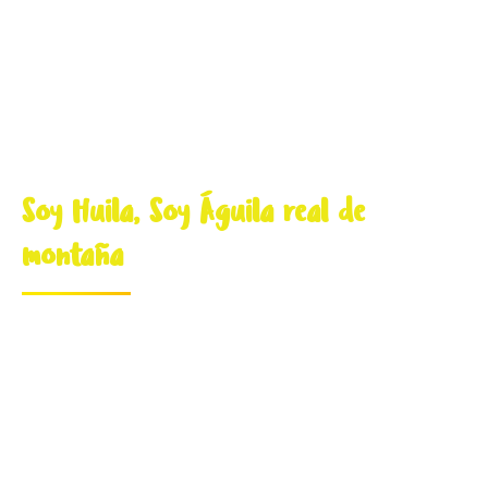
Soy Huila, Soy Águila real de
montaña
Queremos salvar la familia (2 parentales y un juvenil) de
águila crestada (Spizaetus isidori) que vive al norte del
Huila. Tienen conflictos con los campesinos pues están
comiéndose sus gallinas.