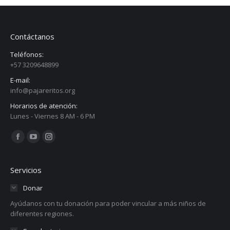
Contáctanos
Teléfonos:
+57 3209648899
E-mail:
info@pajareritos.org
Horarios de atención:
Lunes - Viernes 8 AM - 6 PM
Encuéntranos en:
Facebook
YouTube
Instagram
page
page
page
opens
opens
opens
Servicios
in
in
in
Donar
new
new
new
Ayúdanos con tu donación para poder vincular a más niños de
window
window
window
diferentes regiones.